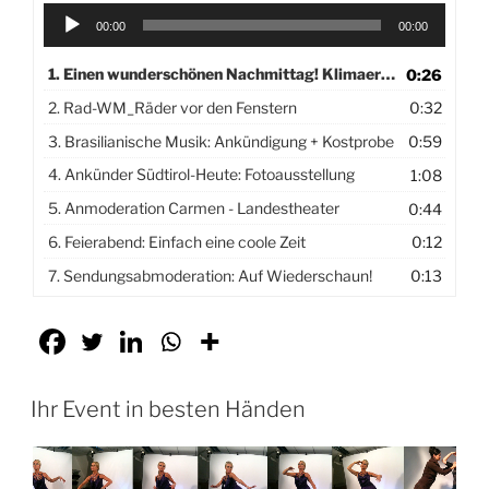
Audio-
00:00
00:00
Player
1.
Einen wunderschönen Nachmittag! Klimaerwärmung
0:26
2.
Rad-WM_Räder vor den Fenstern
0:32
3.
Brasilianische Musik: Ankündigung + Kostprobe
0:59
4.
Ankünder Südtirol-Heute: Fotoausstellung
1:08
5.
Anmoderation Carmen - Landestheater
0:44
6.
Feierabend: Einfach eine coole Zeit
0:12
7.
Sendungsabmoderation: Auf Wiederschaun!
0:13
Ihr Event in besten Händen