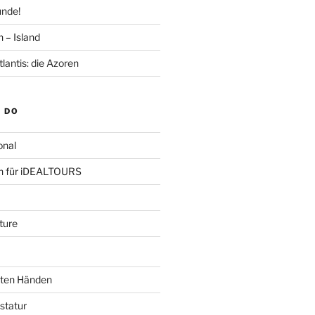
unde!
n – Island
lantis: die Azoren
I DO
onal
en für iDEALTOURS
ture
esten Händen
astatur