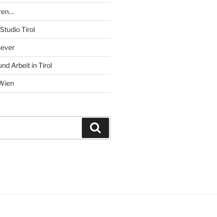
ren…
Studio Tirol
4ever
d Arbeit in Tirol
Wien
Suchen