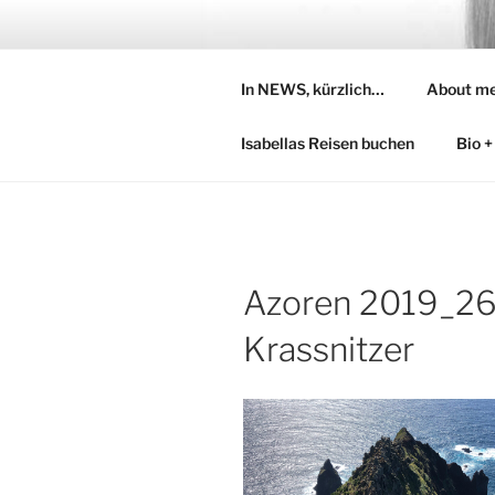
Zum
Inhalt
ISABELLA
springen
In NEWS, kürzlich…
About m
hosten/ sprechen/ moderieren/
Isabellas Reisen buchen
Bio +
Azoren 2019_26
Krassnitzer