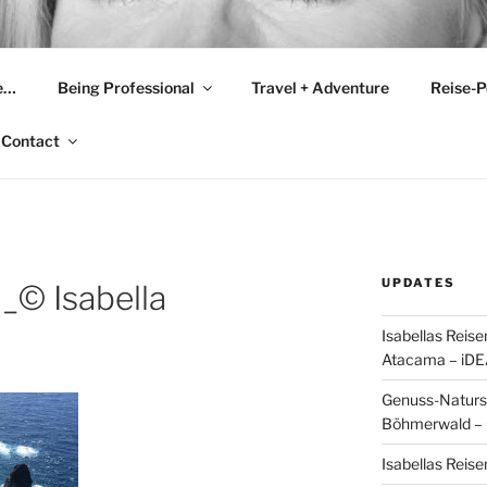
 KRASSNITZER
e…
Being Professional
Travel + Adventure
Reise-P
 Contact
UPDATES
_© Isabella
Isabellas Rei
Atacama – iD
Genuss-Natursa
Böhmerwald –
Isabellas Rei