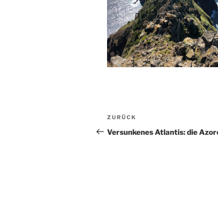
Beitrags-
Vorheriger
ZURÜCK
Navigation
Beitrag
Versunkenes Atlantis: die Azor