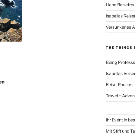
Liebe Reisefre
Isabellas Reise
Versunkenes At
THE THINGS 
Being Professi
Isabellas Reis
en
Reise-Podcast
Travel + Adven
Ihr Event in b
Mit Stift und T